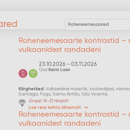
ared
Roheneemesaarte kontrastid – 
vulkaanidest randadeni
23.10.2026 - 03.11.2026
Giid
Karin Lasn
Kõrghetked
: Vulkaaniline maastik, soolaväljad, ranna
Santiago, Fogo, Santo Antão, São Vicente.
Grupp 14-21 reisijat!
Loe reisi kohta lähemalt
Roheneemesaarte kontrastid – 
vulkaanidest randadeni