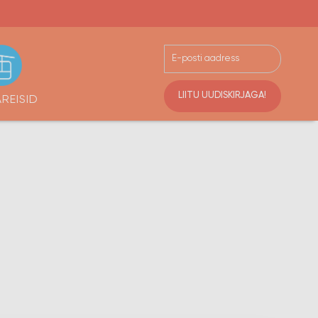
LIITU UUDISKIRJAGA!
REISID