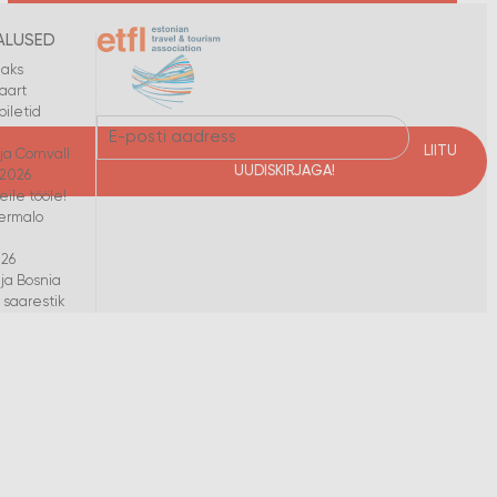
ALUSED
maks
aart
iletid
LIITU
ja Cornvall
UUDISKIRJAGA!
 2026
eile tööle!
ermalo
'26
 ja Bosnia
ni saarestik