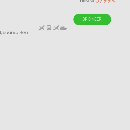
3799
€
Hind al
BRONEERI
ad, saared Boa