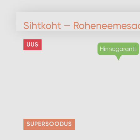
Sihtkoht — Roheneemesa
UUS
SUPERSOODUS