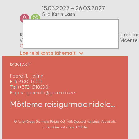
15.03.2027 - 26.03.2027
Giid
Karin Lasn
Kõrghetked
: Vulkaaniline maastik, soolaväljad, rann
Vista, Sal, Santiago, Fogo, Santo Antão, São Vicente.
Grupi suurus kuni 21 reisijat!
Loe reisi kohta lähemalt
KONTAKT
Poordi 1, Tallinn
E-R 9:00-17:00
Tel (+372) 6110600
E-post germalo@germalo.ee
Mõtleme reisigurmaanidele...
© Autoriõigus Germalo Reisid OÜ. Kõik õigused kaitstud. Veebileht
kuulub Germalo Reisid OÜ-le.