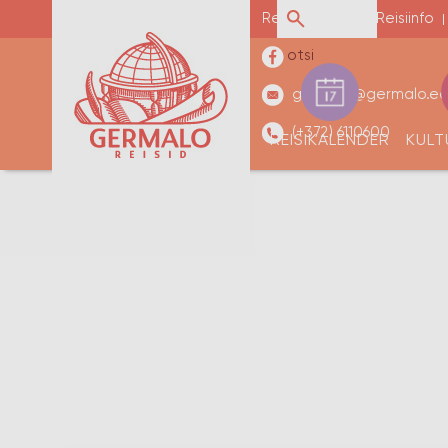
Reisikalender
Reisiinfo
germalo@germalo.e
(+372) 6110600
REISIKALENDER
KULT