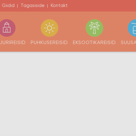
Giidid
Tagasiside
Kontakt
e
UURIREISID
PUHKUSEREISID
EKSOOTIKAREISID
SUUSA