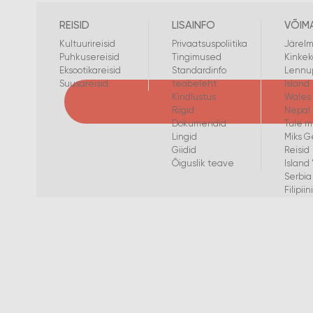
REISID
LISAINFO
VÕIM
Kultuurireisid
Privaatsuspoliitika
Järel
Puhkusereisid
Tingimused
Kinkek
Eksootikareisid
Standardinfo
Lennup
Suusareisid
teabeleht
Island
Kindlustus
Wales 
Riigid
Nepal
Dokumendid
Tule m
Lingid
Miks G
Giidid
Reisid
Õiguslik teave
Island 
Serbia
Filipii