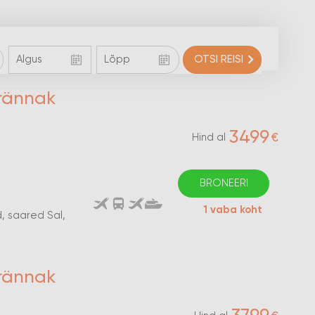
OTSI REISI
rännak
3499
€
Hind al
BRONEERI
1 vaba koht
d, saared Sal,
rännak