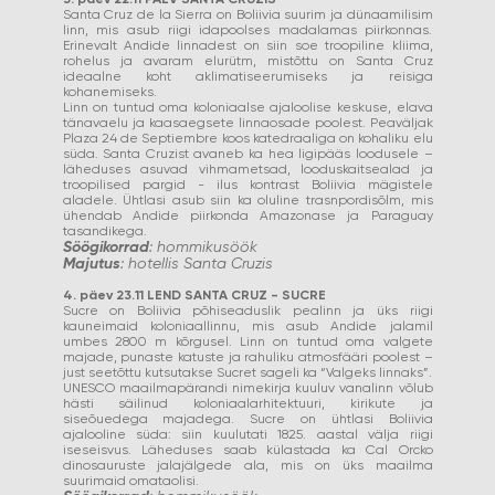
3. päev 22.11 PÄEV SANTA CRUZIS
Santa Cruz de la Sierra on Boliivia suurim ja dünaamilisim
linn, mis asub riigi idapoolses madalamas piirkonnas.
Erinevalt Andide linnadest on siin soe troopiline kliima,
rohelus ja avaram elurütm, mistõttu on Santa Cruz
ideaalne koht aklimatiseerumiseks ja reisiga
kohanemiseks.
Linn on tuntud oma koloniaalse ajaloolise keskuse, elava
tänavaelu ja kaasaegsete linnaosade poolest. Peaväljak
Plaza 24 de Septiembre koos katedraaliga on kohaliku elu
süda. Santa Cruzist avaneb ka hea ligipääs loodusele –
läheduses asuvad vihmametsad, looduskaitsealad ja
troopilised pargid - ilus kontrast Boliivia mägistele
aladele. Ühtlasi asub siin ka oluline trasnpordisõlm, mis
ühendab Andide piirkonda Amazonase ja Paraguay
tasandikega.
Söögikorrad
: hommikusöök
Majutus
: hotellis Santa Cruzis
4. päev 23.11 LEND SANTA CRUZ - SUCRE
Sucre on Boliivia põhiseaduslik pealinn ja üks riigi
kauneimaid koloniaallinnu, mis asub Andide jalamil
umbes 2800 m kõrgusel. Linn on tuntud oma valgete
majade, punaste katuste ja rahuliku atmosfääri poolest –
just seetõttu kutsutakse Sucret sageli ka “Valgeks linnaks”.
UNESCO maailmapärandi nimekirja kuuluv vanalinn võlub
hästi säilinud koloniaalarhitektuuri, kirikute ja
siseõuedega majadega. Sucre on ühtlasi Boliivia
ajalooline süda: siin kuulutati 1825. aastal välja riigi
iseseisvus. Läheduses saab külastada ka Cal Orcko
dinosauruste jalajälgede ala, mis on üks maailma
suurimaid omataolisi.