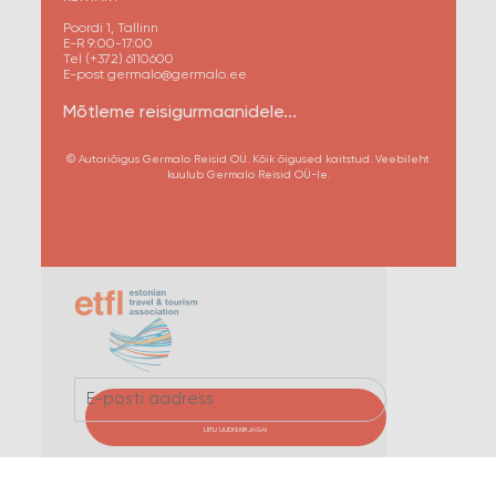
Poordi 1, Tallinn
E-R 9:00-17:00
Tel (+372) 6110600
E-post germalo@germalo.ee
Mõtleme reisigurmaanidele...
© Autoriõigus Germalo Reisid OÜ. Kõik õigused kaitstud. Veebileht
kuulub Germalo Reisid OÜ-le.
LIITU UUDISKIRJAGA!