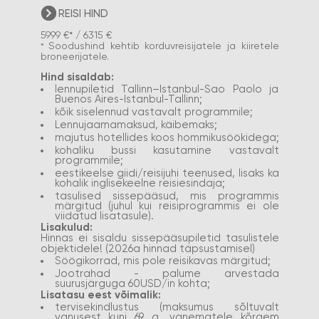
REISI HIND
5999 €* / 6315 €
Soodushind kehtib korduvreisijatele ja kiiretele
*
broneerijatele.
Hind sisaldab:
lennupiletid Tallinn–Istanbul-Sao Paolo ja
Buenos Aires-Istanbul-Tallinn;
kõik siselennud vastavalt programmile;
Lennujaamamaksud, käibemaks;
majutus hotellides koos hommikusöökidega;
kohaliku bussi kasutamine vastavalt
programmile;
eestikeelse giidi/reisijuhi teenused, lisaks ka
kohalik inglisekeelne reisiesindaja;
tasulised sissepääsud, mis programmis
märgitud (juhul kui reisiprogrammis ei ole
viidatud lisatasule).
Lisakulud:
Hinnas ei sisaldu sissepääsupiletid tasulistele
objektidele! (2026a hinnad täpsustamisel)
Söögikorrad, mis pole reisikavas märgitud;
Jootrahad - palume arvestada
suurusjärguga 60USD/in kohta;
Lisatasu eest võimalik:
tervisekindlustus (maksumus sõltuvalt
vanusest kuni 69 a, vanematele kõrgem