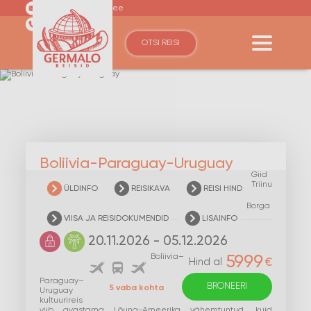
germalo@germalo.ee
(+372) 6110600
OTSI REISI
Boliivia-Paraguay-Uruguay
Giid
Triinu
ÜLDINFO
REISIKAVA
REISI HIND
Borga
VIISA JA REISIDOKUMENDID
LISAINFO
20.11.2026 - 05.12.2026
Boliivia–
5999
€
Hind al
Paraguay–
BRONEERI
5 vaba kohta
Uruguay
kultuurireis
viib avastama Lõuna-Ameerika vähemtuntud, kuid