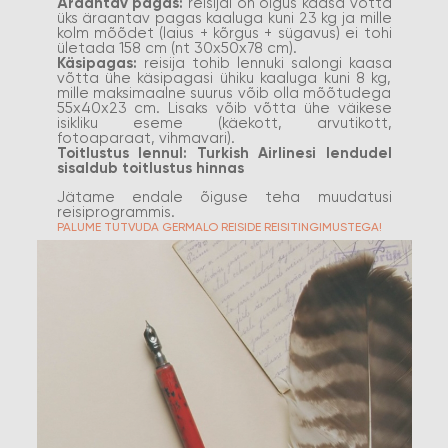
Äraantav pagas:
reisijal on õigus kaasa võtta
üks äraantav pagas kaaluga kuni 23 kg ja mille
kolm mõõdet (laius + kõrgus + sügavus) ei tohi
ületada 158 cm (nt 30x50x78 cm).
Käsipagas:
reisija tohib lennuki salongi kaasa
võtta ühe käsipagasi ühiku kaaluga kuni 8 kg,
mille maksimaalne suurus võib olla mõõtudega
55x40x23 cm. Lisaks võib võtta ühe väikese
isikliku eseme (käekott, arvutikott,
fotoaparaat, vihmavari).
Toitlustus lennul: Turkish Airlinesi lendudel
sisaldub toitlustus hinnas
Jätame endale õiguse teha muudatusi
reisiprogrammis.
PALUME TUTVUDA GERMALO REISIDE REISITINGIMUSTEGA!