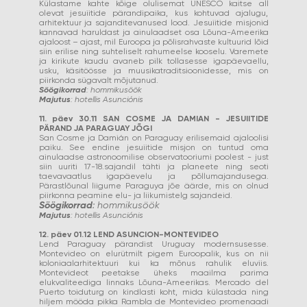
Külastame kahte kõige olulisemat UNESCO kaitse all
olevat jesuiitide pärandipaika, kus kohtuvad ajalugu,
arhitektuur ja sajanditevanused lood. Jesuiitide misjonid
kannavad haruldast ja ainulaadset osa Lõuna-Ameerika
ajaloost – ajast, mil Euroopa ja põlisrahvaste kultuurid lõid
siin erilise ning suhteliselt rahumeelse kooselu. Varemete
ja kirikute kaudu avaneb pilk tollasesse igapäevaellu,
usku, käsitöösse ja muusikatraditsioonidesse, mis on
piirkonda sügavalt mõjutanud.
Söögikorrad
: hommikusöök
Majutus
: hotellis Asunciónis
11. päev 30.11 SAN COSME JA DAMIAN - JESUIITIDE
PÄRAND JA PARAGUAY JÕGI
San Cosme ja Damián on Paraguay erilisemaid ajaloolisi
paiku. See endine jesuiitide misjon on tuntud oma
ainulaadse astronoomilise observatooriumi poolest - just
siin uuriti 17-18.sajandil tähti ja planeete ning seoti
taevavaatlus igapäevelu ja põllumajandusega.
Pärastlõunal liigume Paraguya jõe äärde, mis on olnud
piirkonna peamine elu- ja liikumistelg sajandeid.
Söögikorrad
: hommikusöök
Majutus
: hotellis Asunciónis
12. päev 01.12 LEND ASUNCION-MONTEVIDEO
Lend Paraguay pärandist Uruguay modernsusesse.
Montevideo on elurütmilt pigem Euroopalik, kus on nii
koloniaalarhitektuuri kui ka mõnus rahulik eluviis.
Montevideot peetakse üheks maailma parima
elukvaliteediga linnaks Lõuna-Ameerikas. Mercado del
Puerto toiduturg on kindlasti koht, mida külastada ning
hiljem mööda pikka Rambla de Montevideo promenaadi