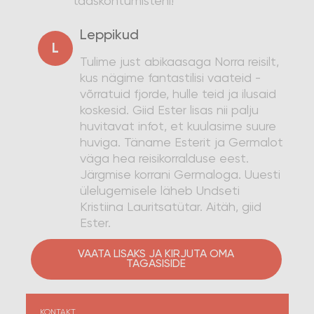
taaskohtumisteni!
Leppikud
L
Tulime just abikaasaga Norra reisilt,
kus nägime fantastilisi vaateid -
võrratuid fjorde, hulle teid ja ilusaid
koskesid. Giid Ester lisas nii palju
huvitavat infot, et kuulasime suure
huviga. Täname Esterit ja Germalot
väga hea reisikorralduse eest.
Järgmise korrani Germaloga. Uuesti
ülelugemisele läheb Undseti
Kristiina Lauritsatütar. Aitäh, giid
Ester.
VAATA LISAKS JA KIRJUTA OMA
TAGASISIDE
KONTAKT