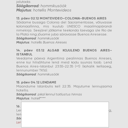
jalutada.
Söögikorrad
: hommikusöök
Majutus
: hotellis Montevideos
13. päev 02.12 MONTEVIDEO-COLONIA-BUENOS AIRES
Sõidame bussiga Colonia del Sacramentosse, võluvasse
koloniaallinna, mis kuulub UNESCO maailmapärandi
nimekirja. Seejärel jätkame teekonda laevaga üle Rio de
la Plata ning jõuame juba säravasse Buenos Airesesse.
Söögikorrad
: hommikusöök
Majutus
: hotellis Buenos Aireses
14. päev 03.12 ALGAB KOJULEND BUENOS AIRES-
ISTANBUL
Veedame päeva Argentiina pealinnas Buenos Aireses,
enne kui hilisõhtune lend meid kodu suunas toob. Lend
Buenos Aires-Istanbul 23:55-22:35 (+1) (kohalik kellaaeg,
lennunumber TK16).
Söögikorrad
: hommikusöök
15. päev 04.12 LENDAME
Maandume Istanbulis kell 22:35. Majutume lennujaama
hotellis.
Söögikorrad
: pikal lennul toitlustus hinnas
Majutus
: hotell****
16. päev 05.12 LEND ISTANBUL-TALLINN
Lend Istabul-Tallinn kell 15:25-18:00 (kohalik kellaaeg,
lennunumber TK1423) . Tere tulemast koju!
Söögikorrad
: lennul toitlustus hinnas
Lennuaeg muutunud 09.03.2026!