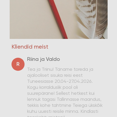
Kliendid meist
Riina ja Valdo
R
Tea ja Triinu! Täname toreda ja
ajalooliset sisuka reisi eest
Tuneesiasse 20.04-27.04.2026.
Kogu korralduslik pool oli
suurepärane! Sellest hetkest kui
lennuk tagasi Tallinnasse maandus,
tekkis kohe tahtmine Teiega ükskõik
kuhu uuesti reisile minna. Kindlasti