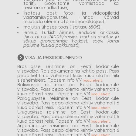
tariif). Soovitame vormistada ka
reisitõrkekindlustuse;
lisatasu eest foto- ja videopiletid
vaatamisväärsustel. Hinnad võivad
muutuda olenemata reisikorraldajast!
majutus üheses toas (lisatasu 650€)
lennud Turkish Airlines lendudel äriklassis
(
hind al ca 2400€/reisija, hind on muutuv ja
sõltub broneerimise hetkest, soovi korral
palume küsida pakkumist
);
VIISA JA REISIDOKUMENDID
Brasiiliasse reisimine on Eesti kodanikule
viisavaba. Reisidokumendina kehtib pass. Pass
peab kehtima vähemalt kuus kuud alates riiki
sisenemisest. Täpsem info VM
kodulehelt.
Boliiviasse reisimine on Eesti kodanikule
viisavaba. Pass peab olema kehtiv vähemalt 6
kuud pärast reisi. Täpsem info VM
kodulehelt.
Paraguaysse reisimine on Eesti kodanikule
viisavaba. Pass peab olema kehtiv vähemalt 6
kuud pärast reisi. Täpsem info VM
kodulehelt.
Uruguaysse reisimine on Eesti kodanikule
viisavaba. Pass peab olema kehtiv vähemalt 6
kuud pärast reisi. Täpsem info VM
kodulehelt.
Argentinasse reisimine on Eesti kodanikule
viisavaba. Pass peab olema kehtiv vähemalt 6
kuud pärast reisi. Täpsem info VM
kodulehelt.