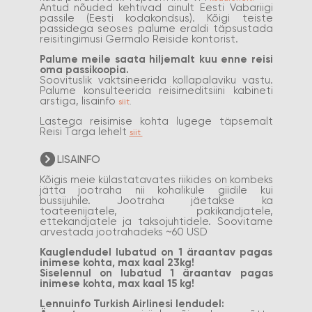
​Antud nõuded kehtivad ainult Eesti Vabariigi
passile (Eesti kodakondsus). Kõigi teiste
passidega seoses palume eraldi täpsustada
reisitingimusi Germalo Reiside kontorist.
Palume meile saata hiljemalt kuu enne reisi
oma passikoopia.
Soovituslik vaktsineerida kollapalaviku vastu.
Palume konsulteerida reisimeditsiini kabineti
arstiga, lisainfo
siit
.
Lastega reisimise kohta lugege täpsemalt
Reisi Targa lehelt
siit
LISAINFO
Kõigis meie külastatavates riikides on kombeks
jätta jootraha nii kohalikule giidile kui
bussijuhile. Jootraha jäetakse ka
toateenijatele, pakikandjatele,
ettekandjatele ja taksojuhtidele. Soovitame
arvestada jootrahadeks ~60 USD
Kauglendudel lubatud on 1 äraantav pagas
inimese kohta, max kaal 23kg!
Siselennul on lubatud 1 äraantav pagas
inimese kohta, max kaal 15 kg!
Lennuinfo Turkish Airlinesi lendudel: