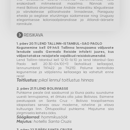
erakordselt mitmekesist maailma. Rännak viib
meid Boliivia dramaatilisse Andide mäestiku kõrgustesse
ja värvikatesse põlisrahvaste linnadesse, Paraguay
eheda ja aeglase elurütmiga südamesse ning Uruguay
elegantsesse koloniaalpärandisse ja Atlandi-äärsele
rannikule.
REISIKAVA
1. päev 20.11 LEND TALLINN-ISTANBUL-SAO PAOLO
Kogunemine kell 09:h45 Tallinna lennujaama väljuvate
lendude saalis Germalo Reiside infoleti juures, kus
väljastatakse reisijatele vajalikud reisidokumendid.
Lend Tallinn-Istanbul kell 12:10-16:10 ja lend Istanbul-Sao
Paolo kell 20:30-04:10(+1) (kohalikud kellaajad,
lennunumbrid TK1422 ja TK215). Palume kontrollida
kogunemise ja väljalennu kellaaega ka vahetult enne
reisi!
Toitlustus:
pikal lennul toitlustus hinnas
2. päev 21.11 LEND BOLIIVIASSE
Puhkame peale öist saabumist ja lõuna paiku suundume
uuesti lennujaama, et õhtuks olla juba Boliivias. Esimene
peatuspaik on Santa Cruz - Boliivia troopilisemas
idapoolses servas asuv moderne, roheline ja elava
kultuuriga linn. Õhtupoolikul puhkame. Majutume siia
järgmiseks kaheks ööks.
Söögikorrad
: hommikusöök
Majutus
: hotellis Santa Cruzis