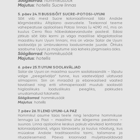
Söögikorrad
: hommikusöök
Majutus
: hotellis Sucre linnas
5. päev 24.11 BUSSISÕIT SUCRE-POTOSI-UYUNI
Sõit viib meid Sucre koloniaallinnast läbi Andide
kõrgmäestiku Altiplano avarustele. Teekonnal teeme
vahepeatuse ajaloolises Potosi linnas (u 4090 m), mis on
kuulus Cerro Rico hõbedakaevanduste poolest. Edasi
jätkub sõit läbi karmi ja väga maalilise kõrgplatoolise
maastiku kuni Uyuni linnani, mis on värav Salar de Uyuni
soolavälja ja ümbruskonna loodusimede juurde. Õhtuks
saabume Uyuni ja majutume siia kaheks järgmiseks ööks.
Söögikorrad
: hommikusöök
Majutus
: hotellis
6. päev 25.11 UYUNI SOOLAVÄLJAD
Salar de Uyuni on maailma suurim soolatasandik – lõputu
valge „peegelvälja“ tunne, kus vaateväljad ulatuvad
silmapiirini. Siin on miraažid ja ebareaalsed vaated
tavalised ning eriti vihmaperioodil muutub soolaväli
hiiglaslikuks looduslikuks peegliks, pakkudes
unustamatuid fotohetki.
Söögikorrad
: hommikusöök
Majutus
: hotellis
7. päev 26.11 LEND UYUNI-LA PAZ
Hommikul asume taas teele ning lendame hommikuse
lennuga La Pazi – maailma ühe kõrgeima pealinna –
suunas. Linna ajalooline keskus pakub värvikaid kontraste:
koloniaalpärand, vilgas tänavaelu ja kuulus nõiaturg, kus
müüakse Andide traditsioonilisi taimi, talismane ja
rituaalesemeid. Päeva kroonivad muljetavaldavad