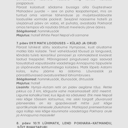
joogipausi.
Pärast külastust sõidame bussiga alla Gupteshwor
Mahadevi juurde – see on püha koopatempel, mis on
tuntud oma vaimse tähenduse ja muljetavaldavate
looduslike vormide poolest. Seejärel naaseme hotelli ja
ülejäänud päev on vaba, et puhata, avastada Pokharat
omas tempos või nautida õhtust meeleolu järve ääres.
Söögikorrad:
hommikusöök
Majutus:
hotell White Pearl Nepal või sarnane
7. päev 09.11 MATK LOODUSES – KÜLAD JA ORUD
Pärast lühikest sõitu saabume Hymjasse, kust alustame
matka läbi külade. Teel vahelduvad tõusud ja langused,
kõndida tuleb konarlikul pinnasel ja rohmakatest kividest
laotud treppidel. Mõningased pingutused aga saavad
tasustatud vapustavate vaadetega Annapurna tippudele
ja ülipõnevate kohtumistega külades. Matk lõpeb Astami
külas, kuhu jääme ka ööbima. Lõunasöök ja
pärastlõunased avastusretked lähiümbruses.
Söögikorrad:
hommikusöök, lõunasöök, õhtusöök
Majutus:
hotell
Lisainfo
: Hymja-Astam retk on pidev aeglane tõus. Retke
pikkus ca 3 km, kõrguste vahe maksimaalselt 600 meetrit.
Liigume kohalikul teel, kus liigub ka sõidukeid. Ehk meie Nepali
reisi kõige tõsisem katsumus, mis siiski targalt jõuvarusid
planeerides on ka igapäevaselt mitte just kõige
sportlikumale inimesele jõukohane. Matkajad premeeritakse
aga küllap reisi kõige kaunimate vaadetaga Pokhara orule
ja Annapurna massiivile!
8. päev 10.11 LÜHIMATK, LEND POKHARA–KATMANDU,
SÕIT BHAKTAPURI