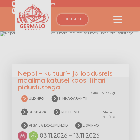
germalo@germalo.ee
(+372) 6110600
OTSI REISI
Nepal - kultuuri- ja loodusreis
maailma katusel koos Tihari
pidustustega
Giid
Ervin Org
ÜLDINFO
HINNAGARANTII
REISIKAVA
REISI HIND
Meie
reisidel
VIISA JA DOKUMENDID
LISAINFO
03.11.2026 - 13.11.2026