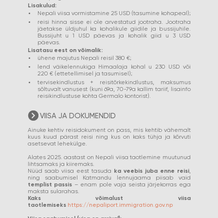
Lisakulud:
Nepali viisa vormistamine 25 USD (tasumine kohapeal);
reisi hinna sisse ei ole arvestatud jootraha. Jootraha
jäetakse üldjuhul ka kohalikule giidile ja bussijuhile.
Bussijuht u 1 USD päevas ja kohalik giid u 3 USD
päevas.
Lisatasu eest on võimalik:
ühene majutus Nepali reisil 380 €;
lend väikelennukiga Himaalaja kohal u 230 USD või
220 € (ettetellimisel ja tasumisel);
tervisekindlustus + reisitõrkekindlustus, maksumus
sõltuvalt vanusest (kuni 69a, 70-79a kallim tariif, lisainfo
reisikindlustuse kohta Germalo kontorist).
VIISA JA DOKUMENDID
Ainuke kehtiv reisidokument on pass, mis kehtib vähemalt
kuus kuud pärast reisi ning kus on kaks tühja ja kõrvuti
asetsevat lehekülge.
Alates 2025. aastast on Nepali viisa taotlemine muutunud
lihtsamaks ja kiiremaks.
Nüüd saab viisa eest tasuda
ka
veebis juba enne reisi
,
ning saabumisel Katmandu lennujaama piisab vaid
templist passis
– enam pole vaja seista järjekorras ega
maksta sularahas.
Kaks võimalust viisa
taotlemiseks
https://nepaliport.immigration.gov.np