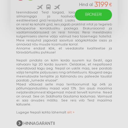
3199
€
Hind al
teenindavad Teid targad, laia
BRONEERI
silmaringiga ja hoolivad
eestikeelsed giid/reisijuhid. Lisaks
on reisil ka kohalik giid, kes jagab praktilist infot ja tegeleb
kohapealse korraldusliku poolega. Ekskursioonid ja
vaatamisväärsused on reisi hinnas. Reisi meeldivaks
kulgemiseks oleme välja valinud hea tasemega hotellid.
Meie reisijuhid jagavad soovitusi söögikohtade osas ja
annavad nõu muude küsimuste korral.
Anname endast kõik, et veedaksite kvaliteetse ja
täisväärtusliku puhkuse!
Nepali pindala on kolm korda suurem kui Eestil, aga
rahvaarv ligi 20 korda suurem. Öeldakse, et nepallased
naeratavad kogu aeg. Nepal on usklik maa, see paistab
välja templite paljususes ning arhitektuuris. Kaugeid aegu
meenutavate templite ja Katmandu oru paleede taustal
paistab „lumede eluase”.
Mäed võtavad selle maa territooriumist ligi 64% ja
põllumajanduslikku maad vaid 13%. Siin asub maailma
neljateistkümnest kõrgemast mäest tervelt kümme. Need
on arvud. See on Siddharta Gautama kodumaa. Vaimsust
ei saa arvudes mõõta. See reis viib Teid maailma
katusele.
Lugege Nepali kohta lähemalt
siit >
HINNAGARANTII