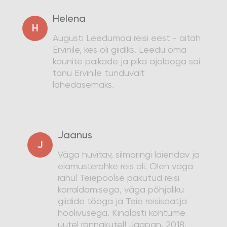
Helena
H
Augusti Leedumaa reisi eest - aitäh
Ervinile, kes oli giidiks. Leedu oma
kaunite paikade ja pika ajalooga sai
tänu Ervinile tunduvalt
lähedasemaks.
Jaanus
J
Väga huvitav, silmaringi laiendav ja
elamusterohke reis oli. Olen väga
rahul Teiepoolse pakutud reisi
korraldamisega, väga põhjaliku
giidide tööga ja Teie reisisaatja
hoolivusega. Kindlasti kohtume
uutel rännakutel! Jaapan, 2018.