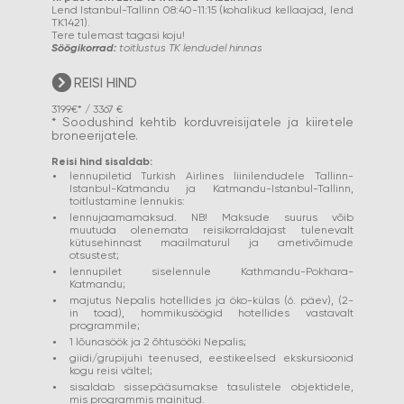
Lend Istanbul-Tallinn 08:40-11:15 (kohalikud kellaajad, lend
TK1421).
Tere tulemast tagasi koju!
Söögikorrad:
toitlustus TK lendudel hinnas
REISI HIND
3199€* / 3367 €
* Soodushind kehtib korduvreisijatele ja kiiretele
broneerijatele.
Reisi hind sisaldab:
lennupiletid Turkish Airlines liinilendudele Tallinn-
Istanbul-Katmandu ja Katmandu-Istanbul-Tallinn,
toitlustamine lennukis:
lennujaamamaksud. NB! Maksude suurus võib
muutuda olenemata reisikorraldajast tulenevalt
kütusehinnast maailmaturul ja ametivõimude
otsustest;
lennupilet siselennule Kathmandu-Pokhara-
Katmandu;
majutus Nepalis hotellides ja öko-külas (6. päev), (2-
in toad), hommikusöögid hotellides vastavalt
programmile;
1 lõunasöök ja 2 õhtusööki Nepalis;
giidi/grupijuhi teenused, eestikeelsed ekskursioonid
kogu reisi vältel;
sisaldab sissepääsumakse tasulistele objektidele,
mis programmis mainitud.