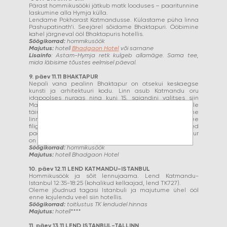
Pärast hommikusööki jätkub matk looduses – paaritunnine
laskumine alla Hymja külla.
Lendame Pokharast Katmandusse. Külastame püha linna
Pashupatinath’i. Seejärel sõidame Bhaktapuri. Ööbimine
kahel järgneval ööl Bhaktapuris hotellis.
Söögikorrad:
hommikusöök
Majutus:
hotell
Bhadgaon Hotel
või sarnane
Lisainfo
: Astam-Hymja retk kulgeb allamäge. Sama tee,
mida läbisime tõustes eelmisel päeval.
9. päev 11.11 BHAKTAPUR
Nepali vana pealinn Bhaktapur on otsekui keskaegse
kunsti ja arhitektuuri kodu. Linn asub Katmandu oru
idapoolses nurgas ning kuni 15. sajandini valitses siin
Malla dünastia. Öeldakse, et ükski reis Nepali ei ole
täiuslik ilma Bhaktapuri külastuseta. Harmooniline
linnaväljak ja kuulus viiekümne viie akna palee
filigraanselt nikerdatud fassaadidega. Harmoonilised
pagoodtemplid ja värvikirevad linnamaastikud. Bhaktapur
on tuntud ka saviesemete valmistamise poolest.
Söögikorrad:
hommikusöök
Majutus:
hotell Bhadgaon Hotel
10. päev 12.11 LEND KATMANDU-ISTANBUL
Hommikusöök ja sõit lennujaama. Lend Katmandu-
Istanbul 12:35-18:25 (kohalikud kellaajad, lend TK727).
Oleme jõudnud tagasi Istanbuli ja majutume ühel ööl
enne kojulendu veel siin hotellis.
Söögikorrad:
toitlustus TK lendudel hinnas
Majutus:
hotell****
11. päev 13.11 LEND ISTANBUL-TALLINN