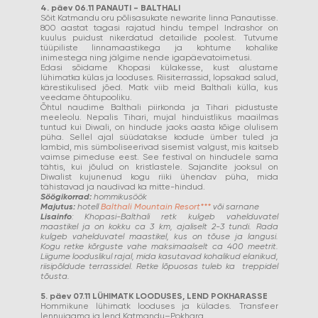
4. päev 06.11 PANAUTI - BALTHALI
Sõit Katmandu oru põlisasukate newarite linna Panautisse.
800 aastat tagasi rajatud hindu tempel Indrashor on
kuulus puidust nikerdatud detailide poolest. Tutvume
tüüpiliste linnamaastikega ja kohtume kohalike
inimestega ning jälgime nende igapäevatoimetusi.
Edasi sõidame Khopasi külakesse, kust alustame
lühimatka külas ja looduses. Riisiterrassid, lopsakad salud,
kärestikulised jõed. Matk viib meid Balthali külla, kus
veedame õhtupooliku.
Õhtul naudime Balthali piirkonda ja Tihari pidustuste
meeleolu. Nepalis Tihari, mujal hinduistlikus maailmas
tuntud kui Diwali, on hindude jaoks aasta kõige olulisem
püha. Sellel ajal süüdatakse kodude ümber tuled ja
lambid, mis sümboliseerivad sisemist valgust, mis kaitseb
vaimse pimeduse eest. See festival on hindudele sama
tähtis, kui jõulud on kristlastele. Sajandite jooksul on
Diwalist kujunenud kogu riiki ühendav püha, mida
tähistavad ja naudivad ka mitte-hindud.
Söögikorrad:
hommikusöök
Majutus:
hotell
Balthali Mountain Resort***
või sarnane
Lisainfo
: Khopasi-Balthali retk kulgeb vahelduvatel
maastikel ja on kokku ca 3 km, ajaliselt 2-3 tundi. Rada
kulgeb vahelduvatel maastikel, kus on tõuse ja langusi.
Kogu retke kõrguste vahe maksimaalselt ca 400 meetrit.
Liigume looduslikul rajal, mida kasutavad kohalikud elanikud,
riisipõldude terrassidel. Retke lõpuosas tuleb ka treppidel
tõusta.
5. päev 07.11 LÜHIMATK LOODUSES, LEND POKHARASSE
Hommikune lühimatk looduses ja külades. Transfeer
lennujaama ja lend Katmandu–Pokhara.