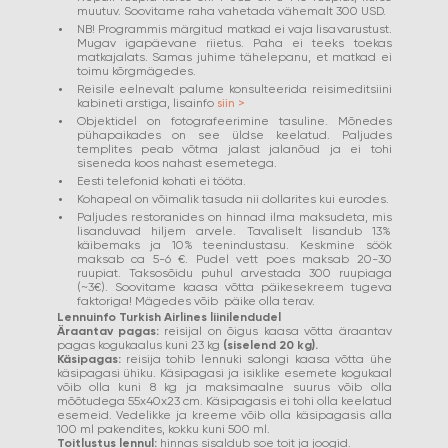
muutuv. Soovitame raha vahetada vähemalt 300 USD.
NB! Programmis märgitud matkad ei vaja lisavarustust.
Mugav igapäevane riietus. Paha ei teeks toekas
matkajalats. Samas juhime tähelepanu, et matkad ei
toimu kõrgmägedes.
Reisile eelnevalt palume konsulteerida reisimeditsiini
kabineti arstiga, lisainfo
siin >
Objektidel on fotografeerimine tasuline. Mõnedes
pühapaikades on see üldse keelatud. Paljudes
templites peab võtma jalast jalanõud ja ei tohi
siseneda koos nahast esemetega.
Eesti telefonid kohati ei tööta.
Kohapeal on võimalik tasuda nii dollarites kui eurodes.
Paljudes restoranides on hinnad ilma maksudeta, mis
lisanduvad hiljem arvele. Tavaliselt lisandub 13%
käibemaks ja 10% teenindustasu. Keskmine söök
maksab ca 5-6 €. Pudel vett poes maksab 20-30
ruupiat. Taksosõidu puhul arvestada 300 ruupiaga
(~3€). Soovitame kaasa võtta päikesekreem tugeva
faktoriga! Mägedes võib päike olla terav.
Lennuinfo Turkish Airlines liinilendudel
Äraantav pagas:
reisijal on õigus kaasa võtta äraantav
pagas kogukaalus kuni 23 kg
(siselend 20 kg).
Käsipagas:
reisija tohib lennuki salongi kaasa võtta ühe
käsipagasi ühiku. Käsipagasi ja isiklike esemete kogukaal
võib olla kuni 8 kg ja maksimaalne suurus võib olla
mõõtudega 55x40x23 cm. Käsipagasis ei tohi olla keelatud
esemeid. Vedelikke ja kreeme võib olla käsipagasis alla
100 ml pakendites, kokku kuni 500 ml.
Toitlustus lennul:
hinnas sisaldub soe toit ja joogid.