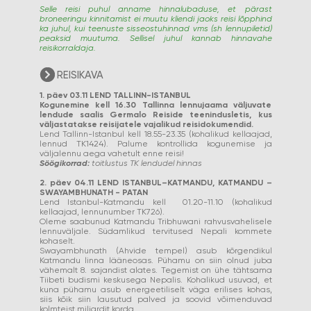
Selle reisi puhul anname hinnalubaduse, et pärast
broneeringu kinnitamist ei muutu kliendi jaoks reisi lõpphind
ka juhul, kui teenuste sisseostuhinnad vms (sh lennupiletid)
peaksid muutuma. Sellisel juhul kannab hinnavahe
reisikorraldaja.
REISIKAVA
1. päev 03.11 LEND TALLINN-ISTANBUL
Kogunemine kell 16.30 Tallinna lennujaama väljuvate
lendude saalis Germalo Reiside teenindusletis, kus
väljastatakse reisijatele vajalikud reisidokumendid.
Lend Tallinn-Istanbul kell 18.55-23.35 (kohalikud kellaajad,
lennud TK1424). Palume kontrollida kogunemise ja
väljalennu aega vahetult enne reisi!
Söögikorrad:
toitlustus TK lendudel hinnas
2. päev 04.11 LEND
ISTANBUL–KATMANDU,
KATMANDU –
SWAYAMBHUNATH - PATAN
Lend Istanbul-Katmandu kell 01.20-11.10 (kohalikud
kellaajad, lennunumber TK726).
Oleme saabunud Katmandu Tribhuwani rahvusvahelisele
lennuväljale. Südamlikud tervitused Nepali kommete
kohaselt.
Swayambhunath (Ahvide tempel) asub kõrgendikul
Katmandu linna lääneosas. Pühamu on siin olnud juba
vähemalt 8. sajandist alates. Tegemist on ühe tähtsama
Tiibeti budismi keskusega Nepalis. Kohalikud usuvad, et
kuna pühamu asub energeetiliselt väga erilises kohas,
siis kõik siin lausutud palved ja soovid võimenduvad
kolmteist miljardit korda.