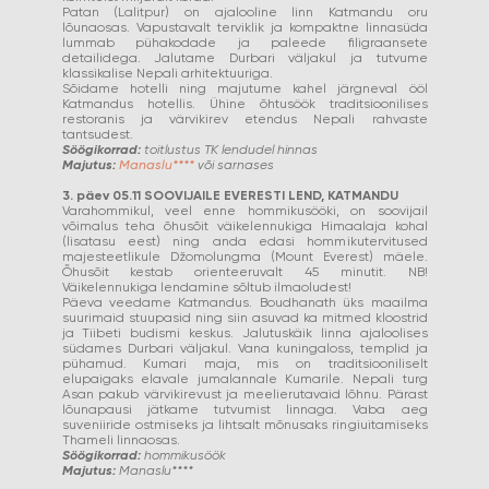
Patan (Lalitpur) on ajalooline linn Katmandu oru
lõunaosas. Vapustavalt terviklik ja kompaktne linnasüda
lummab pühakodade ja paleede filigraansete
detailidega. Jalutame Durbari väljakul ja tutvume
klassikalise Nepali arhitektuuriga.
Sõidame hotelli ning majutume kahel järgneval ööl
Katmandus hotellis. Ühine õhtusöök traditsioonilises
restoranis ja värvikirev etendus Nepali rahvaste
tantsudest.
Söögikorrad:
toitlustus TK lendudel hinnas
Majutus:
Manaslu****
või sarnases
3. päev 05.11 SOOVIJAILE EVERESTI LEND, KATMANDU
Varahommikul, veel enne hommikusööki, on soovijail
võimalus teha õhusõit väikelennukiga Himaalaja kohal
(lisatasu eest) ning anda edasi hommikutervitused
majesteetlikule Džomolungma (Mount Everest) mäele.
Õhusõit kestab orienteeruvalt 45 minutit. NB!
Väikelennukiga lendamine sõltub ilmaoludest!
Päeva veedame Katmandus. Boudhanath üks maailma
suurimaid stuupasid ning siin asuvad ka mitmed kloostrid
ja Tiibeti budismi keskus. Jalutuskäik linna ajaloolises
südames Durbari väljakul. Vana kuningaloss, templid ja
pühamud. Kumari maja, mis on traditsiooniliselt
elupaigaks elavale jumalannale Kumarile. Nepali turg
Asan pakub värvikirevust ja meelierutavaid lõhnu. Pärast
lõunapausi jätkame tutvumist linnaga. Vaba aeg
suveniiride ostmiseks ja lihtsalt mõnusaks ringiuitamiseks
Thameli linnaosas.
Söögikorrad:
hommikusöök
Majutus:
Manaslu****