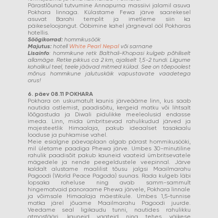
Pärastlõunal tutvumine Annapurna massiivi jalamil asuva
Pokhara linnaga. Külastame Fewa järve saarekesel
asuvat Barahi templit ja imetleme siin ka
päikeseloojangut. Ööbimine kahel järgneval ööl Pokharas
hotellis.
Söögikorrad:
hommikusöök
Majutus:
hotell
White Pearl Nepal
või sarnane
Lisainfo
: hommikune retk Balthali-Khopasi kulgeb põhiliselt
allamäge. Retke pikkus ca 2 km, ajaliselt 1,5-2 tundi. Liigume
kohalikul teel, teele jäävad mitmed külad. See on tõepoolest
mõnus hommikune jalutuskäik vapustavate vaadetega
orus!
6. päev 08.11 POKHARA
Pokhara on uskumatult kaunis järveäärne linn, kus saab
nautida ostlemist, paadisõitu, kergeid matku või lihtsalt
lõõgastuda ja Diwali pidulikke meeleolusid endasse
imeda. Linn, mida ümbritsevad rahulikudud järved ja
majesteetlik Himaalaja, pakub ideaalset tasakaalu
looduse ja puhkamise vahel.
Meie esialgne päevaplaan algab pärast hommikusööki,
mil ületame paadiga Phewa järve. Umbes 30-minutiline
rahulik paadisõit pakub kauneid vaateid ümbritsevatele
mägedele ja nende peegeldustele veepinnal. Järve
kaldalt alustame maalilist tõusu jalgsi Maailmarahu
Pagoodi (World Peace Pagoda) suunas. Rada kulgeb läbi
lopsaka roheluse ning avab samm-sammult
hingematvaid panoraame Phewa järvele, Pokhara linnale
ja võimsale Himaalaja mäestikule. Umbes 1,5-tunnise
matka järel jõuame Maailmarahu Pagoodi juurde.
Veedame seal ligikaudu tunni, nautides rahulikku
atmosfääri, kauneid vaateid ning tehes väikese