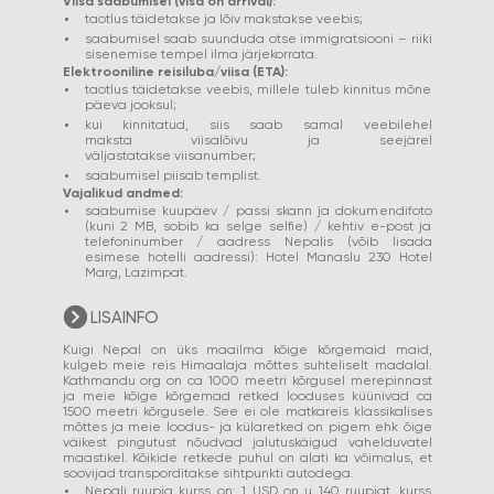
Viisa saabumisel (visa on arrival):
taotlus täidetakse ja lõiv makstakse veebis;
saabumisel saab suunduda otse immigratsiooni – riiki
sisenemise tempel ilma järjekorrata.
Elektrooniline reisiluba/viisa (ETA):
taotlus täidetakse veebis, millele tuleb kinnitus mõne
päeva jooksul;
kui kinnitatud, siis saab samal veebilehel
maksta viisalõivu ja seejärel
väljastatakse viisanumber;
saabumisel piisab templist.
Vajalikud andmed:
saabumise kuupäev / passi skann ja dokumendifoto
(kuni 2 MB, sobib ka selge selfie) / kehtiv e-post ja
telefoninumber / aadress Nepalis (võib lisada
esimese hotelli aadressi): Hotel Manaslu 230 Hotel
Marg, Lazimpat.
LISAINFO
Kuigi Nepal on üks maailma kõige kõrgemaid maid,
kulgeb meie reis Himaalaja mõttes suhteliselt madalal.
Kathmandu org on ca 1000 meetri kõrgusel merepinnast
ja meie kõige kõrgemad retked looduses küünivad ca
1500 meetri kõrgusele. See ei ole matkareis klassikalises
mõttes ja meie loodus- ja külaretked on pigem ehk õige
väikest pingutust nõudvad jalutuskäigud vahelduvatel
maastikel. Kõikide retkede puhul on alati ka võimalus, et
soovijad transporditakse sihtpunkti autodega.
Nepali ruupia kurss on: 1 USD on u 140 ruupiat, kurss