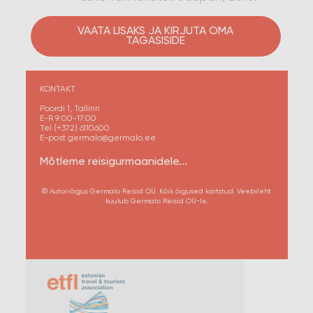
VAATA LISAKS JA KIRJUTA OMA
TAGASISIDE
KONTAKT
Poordi 1, Tallinn
E-R 9:00-17:00
Tel (+372) 6110600
E-post germalo@germalo.ee
Mõtleme reisigurmaanidele...
© Autoriõigus Germalo Reisid OÜ. Kõik õigused kaitstud. Veebileht
kuulub Germalo Reisid OÜ-le.