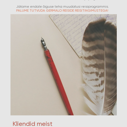
Jätame endale õiguse teha muudatusi reisiprogrammis.
PALUME TUTVUDA GERMALO REISIDE REISITINGIMUSTEGA!
Kliendid meist