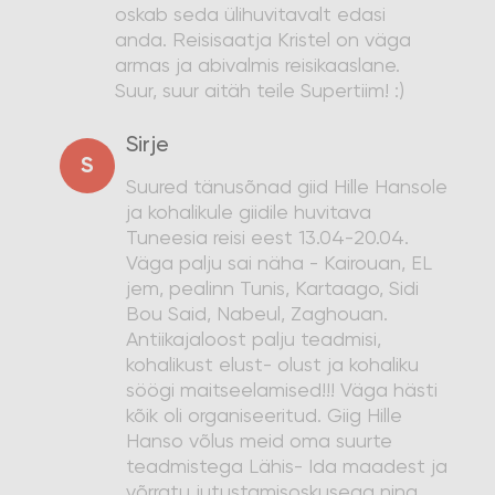
oskab seda ülihuvitavalt edasi
anda. Reisisaatja Kristel on väga
armas ja abivalmis reisikaaslane.
Suur, suur aitäh teile Supertiim! :)
Sirje
S
Suured tänusõnad giid Hille Hansole
ja kohalikule giidile huvitava
Tuneesia reisi eest 13.04-20.04.
Väga palju sai näha - Kairouan, EL
jem, pealinn Tunis, Kartaago, Sidi
Bou Said, Nabeul, Zaghouan.
Antiikajaloost palju teadmisi,
kohalikust elust- olust ja kohaliku
söögi maitseelamised!!! Väga hästi
kõik oli organiseeritud. Giig Hille
Hanso võlus meid oma suurte
teadmistega Lähis- Ida maadest ja
võrratu jutustamisoskusega ning