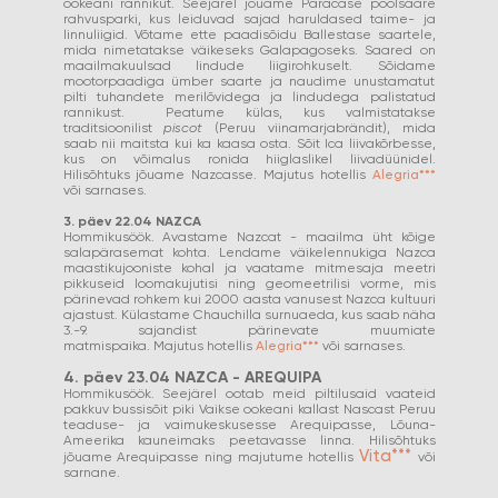
ookeani rannikut. Seejärel jõuame Paracase poolsaare
rahvusparki, kus leiduvad sajad haruldased taime- ja
linnuliigid. Võtame ette paadisõidu Ballestase saartele,
mida nimetatakse väikeseks Galapagoseks. Saared on
maailmakuulsad lindude liigirohkuselt. Sõidame
mootorpaadiga ümber saarte ja naudime unustamatut
pilti tuhandete merilõvidega ja lindudega palistatud
rannikust. Peatume külas, kus valmistatakse
traditsioonilist
piscot
(Peruu viinamarjabrändit), mida
saab nii maitsta kui ka kaasa osta. Sõit Ica liivakõrbesse,
kus on võimalus ronida hiiglaslikel liivadüünidel.
Hilisõhtuks jõuame Nazcasse. Majutus hotellis
Alegria***
või sarnases.
3. päev 22.04 NAZCA
Hommikusöök. Avastame Nazcat - maailma üht kõige
salapärasemat kohta. Lendame väikelennukiga Nazca
maastikujooniste kohal ja vaatame mitmesaja meetri
pikkuseid loomakujutisi ning geomeetrilisi vorme, mis
pärinevad rohkem kui 2000 aasta vanusest Nazca kultuuri
ajastust. Külastame Chauchilla surnuaeda, kus saab näha
3.-9. sajandist pärinevate muumiate
matmispaika. Majutus hotellis
Alegria***
või sarnases.
4. päev 23.04 NAZCA - AREQUIPA
Hommikusöök. Seejärel ootab meid piltilusaid vaateid
pakkuv bussisõit piki Vaikse ookeani kallast Nascast Peruu
teaduse- ja vaimukeskusesse Arequipasse, Lõuna-
Ameerika kauneimaks peetavasse linna. Hilisõhtuks
Vita***
jõuame Arequipasse ning majutume hotellis
või
sarnane.