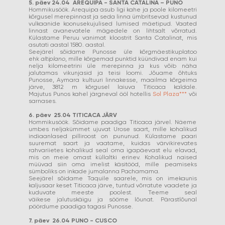
5. päev 24.04 AREQUIPA - SANTA CATALINA – PUNO
Hommikusöök. Arequipa asub ligi kahe ja poole kilomeetri
kõrgusel merepinnast ja seda linna ümbritsevad kustunud
vulkaanide koonusekujulised lumised mäetipud. Vaated
linnast avanevatele mägedele on lihtsalt võrratud.
Külastame Peruu vanimat kloostrit Santa Catalinat, mis
asutati aastal 1580. aastal.
Seejärel sõidame Punosse üle kõrgmäestikuplatoo
ehk
altiplano
, mille kõrgemad punktid küündivad enam kui
nelja kilomeetrini üle merepinna ja kus võib näha
jalutamas vikunjasid ja teisi loomi. Jõuame õhtuks
Punosse, Aymara kultuuri linnakesse, maailma kõrgeima
järve, 3812 m kõrgusel laiuva Titicaca kaldale.
Majutus Punos kahel järgneval ööl hotellis
Sol Plaza***
või
sarnases.
6. päev 25.04 TITICACA JÄRV
Hommikusöök. Sõidame paadiga Titicaca järvel. Näeme
umbes neljakümmet ujuvat Urose saart, mille kohalikud
indiaanlased pilliroost on pununud. Külastame paari
suuremat saart ja vaatame, kuidas värvikirevates
rahvariietes kohalikud seal oma igapäevast elu elavad,
mis on meie omast küllaltki erinev. Kohalikud naised
müüvad siin oma imelist käsitööd, mille peamiseks
sümboliks on inkade jumalanna Pachamama.
Seejärel sõidame Taquile saarele, mis on imekaunis
kaljusaar keset Titicaca järve, tuntud võrratute vaadete ja
kuduvate meeste poolest. Teeme seal
väikese jalutuskäigu ja sööme lõunat. Pärastlõunal
pöördume paadiga tagasi Punosse.
7. päev 26.04 PUNO - CUSCO