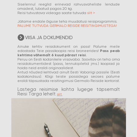
Siselennul reeglid erinevad rahvusvaheliste lendude
omadest, lubatud pagas 20 kg.
Reisi tutvustava videoga saate tutvuda
siit >
Jätame endale õiguse teha muudatusi reisiprogrammis.
PALUME TUTVUDA GERMALO REISIDE REISITINGIMUSTEGA!
VIISA JA DOKUMENDID
Ainuke kehtiv reisidokument on pass! Palume meile
edastada Teie passikoopia reisi broneerides!
Pass peab
kehtima vähemalt 6 kuud pärast reisi.
Peruu on Eesti kodanikele viisavaba. Soovitav on teha oma
reisidokumentidest (pass, lennukipiletid jms.) koopiad ja
hoida neid eraldi originaalidest.
​Antud nõuded kehtivad ainult Eesti Vabariigi passile (Eesti
kodakondsus). Kõigi teiste passidega seoses palume
eraldi täpsustada reisitingimusi Germalo Reiside kontorist.
Lastega reisimise kohta lugege täpsemalt
Reisi Targa lehelt
siit