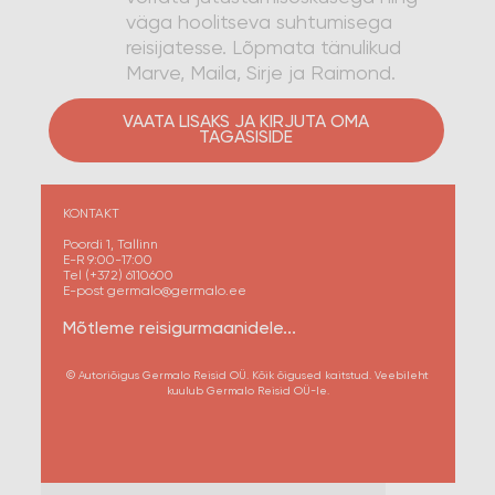
väga hoolitseva suhtumisega
reisijatesse. Lõpmata tänulikud
Marve, Maila, Sirje ja Raimond.
VAATA LISAKS JA KIRJUTA OMA
TAGASISIDE
KONTAKT
Poordi 1, Tallinn
E-R 9:00-17:00
Tel (+372) 6110600
E-post germalo@germalo.ee
Mõtleme reisigurmaanidele...
© Autoriõigus Germalo Reisid OÜ. Kõik õigused kaitstud. Veebileht
kuulub Germalo Reisid OÜ-le.