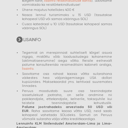
kõrgem tariif,
lisainfo reisikindlustuse kohta
). Soovitame
vormistada ka reisitõrkekindlustuse!
Ühene majutus hotellides 400
€
Nasca lennul turismimaks u 15 USD (tasutakse
kohapeal USD või samas vääringus SOL)
Cusco katedraal u 10 USD (tasutakse kohapeal samas
vääringus SOL)
LISAINFO
Tegemist on merepinnast suhteliselt kõrgel asuva
riigiga, mistõttu võib loodusoludega kohanemine
(aklimatiseerumine) aega võtta. Reisile eelnevalt
palume konsulteerida reisimeditsiini kabineti arstiga,
lisainfo
.
Soovitame osa rahast kaasa võtta sularahana
väikestes hea väljanägemisega USA dollari
kupüürides. Maksekaardid jms. kehtivad suuremates
linnades.
Peruus moodustab suure osa teenindajate
sissetulekust jootraha, on selle andmine nii
pakikandjale, ettekandjale, kelnerile, taksojuhile kui
teistele teenindajatele kohustuslik.
Palume jootrahadeks arvestada 50 USD või
EUR.
Raha soovitame kaasa võtta USD, neid saab
kohapeal vahetada SOLideks. Samuti on Peruus
võimalik sularaha välja võtta krediitkaardiga.
Lennuinfo KLM liinilendudel Amsterdam-Lima ja Lima-
Amsterdam: