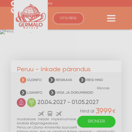
germalo@germalo.ee
(+372) 6110600
OTSI REISI
Peruu - inkade pärandus
ÜLDINFO
REISIKAVA
REISI HIND
Rännak
LISAINFO
VIISA JA DOKUMENDID
20.04.2027 - 01.05.2027
3999
€
Hind al
muistsesse inkade impeeriumisse,
BRONEERI
Andide kõrgmägedesse.
Peruu on Lõuna-Ameerika suuruselt
kolmas maa, mis on jagatud kolme regiooni - rannikuala,