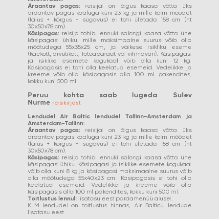
Äraantav pagas:
reisijal on õigus kaasa võtta üks
äraantav pagas kaaluga kuni 23 kg ja mille kolm mõõdet
(laius + kõrgus + sügavus) ei tohi ületada 158 cm (nt
30x50x78 cm).
Käsipagas:
reisija tohib lennuki salongi kaasa võtta ühe
käsipagasi ühiku, mille maksimaalne suurus võib olla
mõõtudega 55x35x25 cm, ja väikese isikliku eseme
(käekott, arvutikott, fotoaparaat või vihmavari). Käsipagasi
ja isiklike esemete kogukaal võib olla kuni 12 kg.
Käsipagasis ei tohi olla keelatud esemeid. Vedelikke ja
kreeme võib olla käsipagasis alla 100 ml pakendites,
kokku kuni 500 ml.
Peruu kohta saab lugeda Sulev
Nurme
reisikirjast
Lendudel Air Baltic lendudel Tallinn-Amsterdam ja
Amsterdam-Tallinn:
Äraantav pagas:
reisijal on õigus kaasa võtta üks
äraantav pagas kaaluga kuni 23 kg ja mille kolm mõõdet
(laius + kõrgus + sügavus) ei tohi ületada 158 cm (nt
30x50x78 cm).
Käsipagas:
reisija tohib lennuki salongi kaasa võtta ühe
käsipagasi ühiku. Käsipagasi ja isiklike esemete kogukaal
võib olla kuni 8 kg ja käsipagasi maksimaalne suurus võib
olla mõõtudega 55x40x23 cm. Käsipagasis ei tohi olla
keelatud esemeid. Vedelikke ja kreeme võib olla
käsipagasis alla 100 ml pakendites, kokku kuni 500 ml.
Toitlustus lennul:
lisatasu eest pardamenüü alusel.
KLM lendudel on toitlustus hinnas, Air Balticu lendude
lisatasu eest.