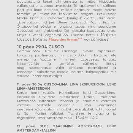
puutumatuna keset vihmametsa ja mida Hispaania
vallutajad ei suutnud avastada. Tänapäevani on säilinud
pea kõik linna ehitised, millest enamuse moodustavad
templid ja rituaalide läbiviimise paigad. Ekskursioon
Machu Picchus - pühamud, kuninglik kvartal, surnuaiad,
observatooriumid jne. Ühine lõunasöök Machu Picchus.
Õhtupoolikul sõidame rongiga tagasi ning suundume
Cuscosse piki Urubamba jõe lopsaka loodusega orgu.
Majutus
Majutus kahel järgneval ööl Cuscos hotellis
Cuscos hotellis
või sarnases.
Plaza des Armas***
10 päev 29.04 CUSCO
Hommikusöök. Tutvume Cuscoga, Inkade impeeriumi
kunagise pealinnaga, mis asub 3350 m kõrgusel üle
merepinna. Vaatame millimeetri täpsusega tahutud
linnamüüride ja templite säilmeid linnas
ning hispaanlaste välja ehitatud peaväljakut ja
katedraali. Külastame iidseid indiaani kultusepaiku, mis
asuvad linnast pisut väljas.
11. päev 30.04 CUSCO-LIMA, LIMA EKSKURSIOON, LEND
LIMA–AMSTERDAM
Kerge hommikusöök. Hommikune lend Cusco-Lima.
Saabudes tutvustav ekskursioon Limas. Imetleme
Miraflorese elitaarset linnaosa ja naudime võrratuid
vaateid Vaiksele ookeanile. Lima vanalinnas
imetleme koloniaalstiilis nooblit peaväljakut, kohtuhoonet
ja San Martini väljakut. Transfeer lennujaama ja
kell 17:30-12:50
tagasilend Lima-Amsterdam
12. päev 01.05 SAABUMINE AMSTERDAMI, LEND
AMSTERDAM-TALLINN