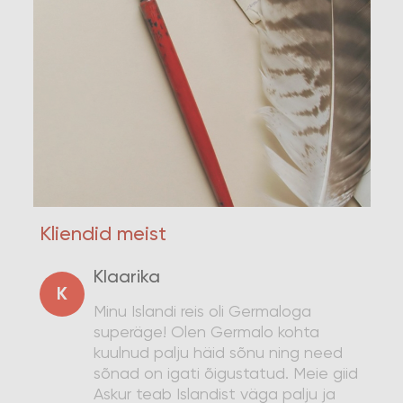
Kliendid meist
Klaarika
K
Minu Islandi reis oli Germaloga
superäge! Olen Germalo kohta
kuulnud palju häid sõnu ning need
sõnad on igati õigustatud. Meie giid
Askur teab Islandist väga palju ja