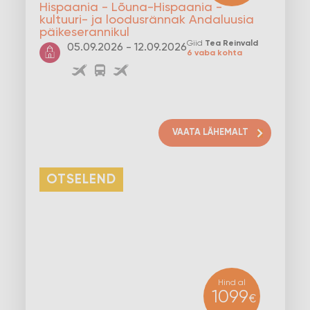
Hispaania - Lõuna-Hispaania -
kultuuri- ja loodusrännak Andaluusia
päikeserannikul
Giid
Tea Reinvald
05.09.2026 - 12.09.2026
6 vaba kohta
VAATA LÄHEMALT
OTSELEND
Hind al
1099
€