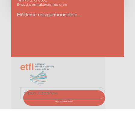
Tel (+372) 6110600
E-post germalo@germalo.ee
Mõtleme reisigurmaanidele...
LIITU UUDISKIRJAGA!