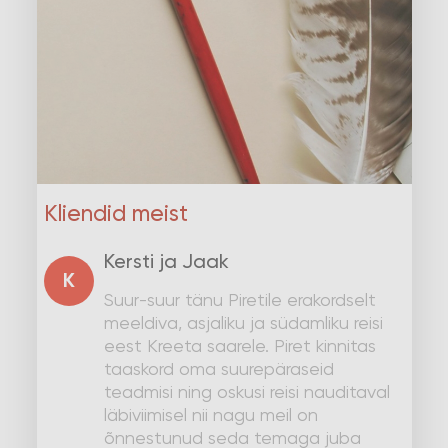
Kliendid meist
Kersti ja Jaak
K
Suur-suur tänu Piretile erakordselt
meeldiva, asjaliku ja südamliku reisi
eest Kreeta saarele. Piret kinnitas
taaskord oma suurepäraseid
teadmisi ning oskusi reisi nauditaval
läbiviimisel nii nagu meil on
õnnestunud seda temaga juba