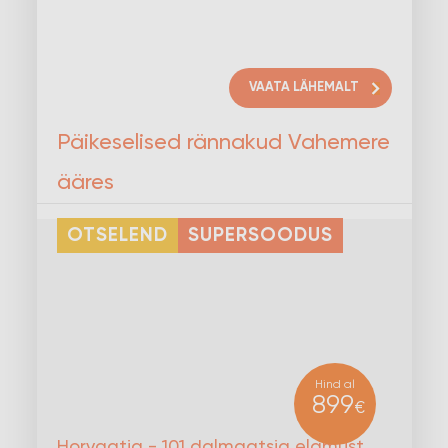
VAATA LÄHEMALT
Päikeselised rännakud Vahemere
ääres
OTSELEND
SUPERSOODUS
Hind al
899
€
Horvaatia - 101 dalmaatsia elamust