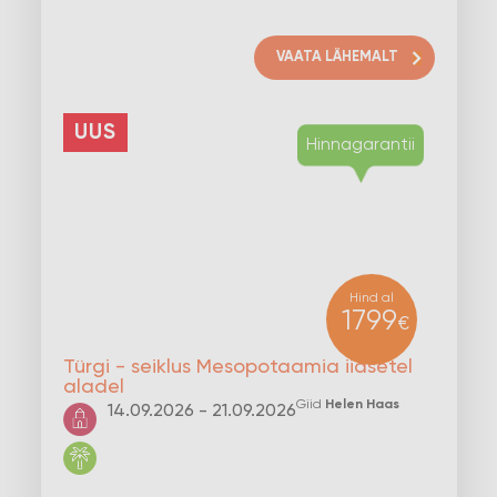
VAATA LÄHEMALT
UUS
Hind al
1799
€
Türgi - seiklus Mesopotaamia iidsetel
aladel
Giid
Helen Haas
14.09.2026 - 21.09.2026