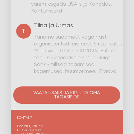
varem kogeda USA-s ja Kanadas.
Kohtumiseni!
Tiina ja Urmas
T
Täname südamest väga hästi
organiseeritud reisi eest Sri Lankal ja
Maldiividel 01.10-17.10.2024. Eriline
tänu suurepärasele giidile Heigo
Sahk -millised teadmised,
kogemused, huumorimeel. Braavo!
VAATA LISAKS JA KIRJUTA OMA
TAGASISIDE
KONTAKT
Poordi 1, Tallinn
E-R 9:00-17:00