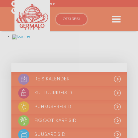
germalo@germalo.ee
(+372) 6110600
OTSI REISI
REISIKALENDER
KULTUURIREISID
PUHKUSEREISID
EKSOOTIKAREISID
SUUSAREISID