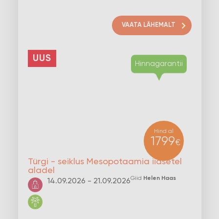
VAATA LÄHEMALT
UUS
Hind al
1799
€
Türgi - seiklus Mesopotaamia iidsetel
aladel
Giid
Helen Haas
14.09.2026 - 21.09.2026