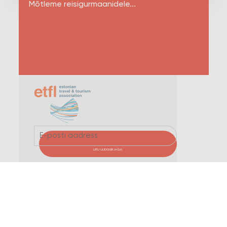
Mõtleme reisigurmaanidele...
LIITU UUDISKIRJAGA!