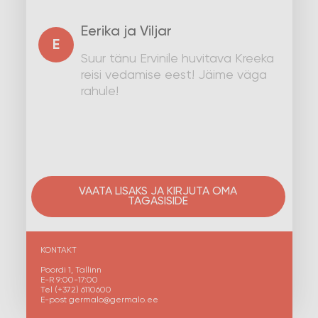
Eerika ja Viljar
E
Suur tänu Ervinile huvitava Kreeka
reisi vedamise eest! Jäime väga
rahule!
VAATA LISAKS JA KIRJUTA OMA
TAGASISIDE
KONTAKT
Poordi 1, Tallinn
E-R 9:00-17:00
Tel (+372) 6110600
E-post germalo@germalo.ee