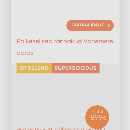
VAATA LÄHEMALT
Päikeselised rännakud Vahemere
ääres
OTSELEND
SUPERSOODUS
Hind al
899
€
Horvaatia - 101 dalmaatsia elamust