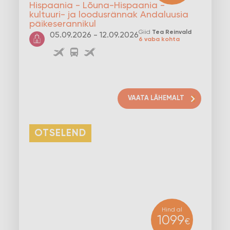
Hispaania - Lõuna-Hispaania -
kultuuri- ja loodusrännak Andaluusia
päikeserannikul
Giid
Tea Reinvald
05.09.2026 - 12.09.2026
6 vaba kohta
VAATA LÄHEMALT
OTSELEND
Hind al
1099
€