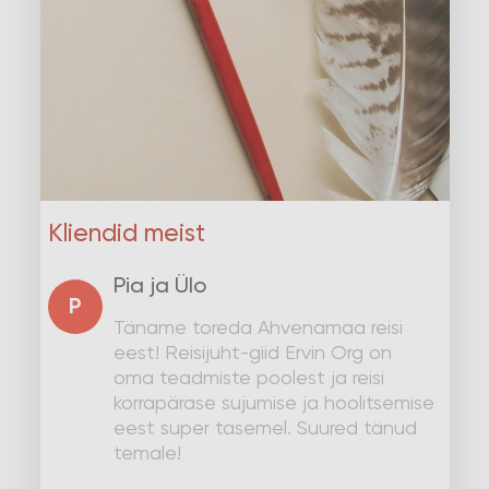
Kliendid meist
Pia ja Ülo
P
Täname toreda Ahvenamaa reisi
eest! Reisijuht-giid Ervin Org on
oma teadmiste poolest ja reisi
korrapärase sujumise ja hoolitsemise
eest super tasemel. Suured tänud
temale!