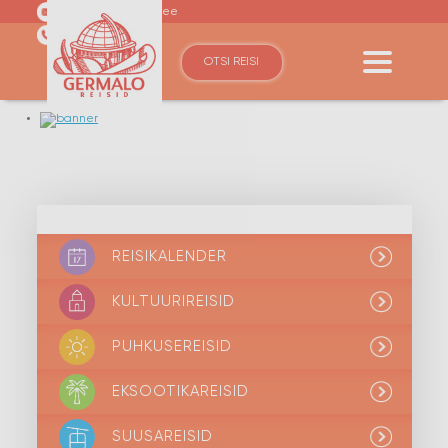
germalo@germalo.ee
(+372) 6110600
OTSI REISI
REISIKALENDER
KULTUURIREISID
PUHKUSEREISID
EKSOOTIKAREISID
SUUSAREISID